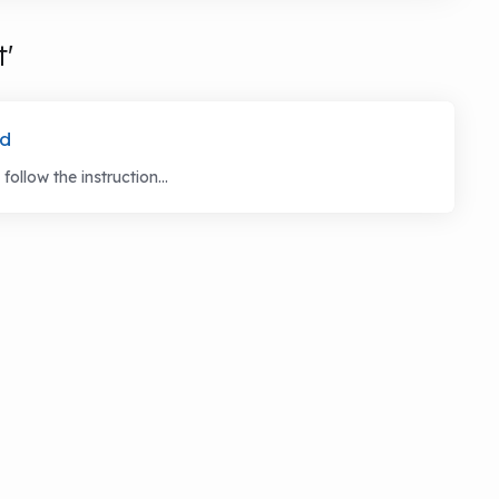
t'
rd
llow the instruction...