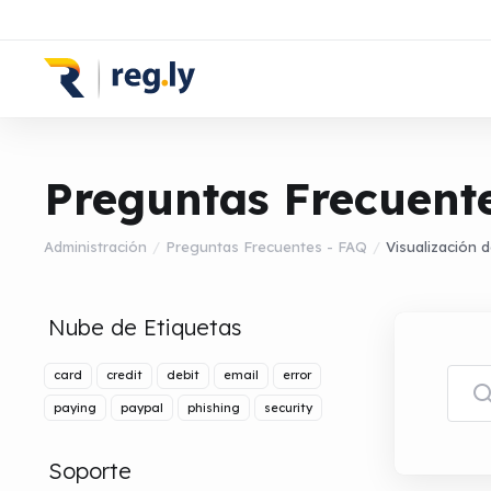
Preguntas Frecuent
Administración
Preguntas Frecuentes - FAQ
Visualización d
Nube de Etiquetas
card
credit
debit
email
error
paying
paypal
phishing
security
Soporte